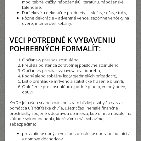
modlitebné knižky, náboženskú literatúru, náboženské
kalendáre,
Darčekové a dekoračné predmety – sviečky, sošky, stuhy,
Rôzne dekorácie – adventné vence, sezónne venčeky na
dvere, interiérové ikebany.
VECI POTREBNÉ K VYBAVENIU
POHREBNÝCH FORMALÍT:
Občiansky preukaz zosnulého,
Preukaz poistenca zdravotnej poisťovne zosnulého,
Občiansky preukaz vybavovateľa pohrebu,
Rodný alebo sobášny list (v ojedinelých prípadoch),
List o prehliadke mŕtveho a štatistické hlásenie o úmrtí,
Oblečenie pre zosnulého (spodné prádlo, vrchný odev,
obuv),
Keďže je našou snahou vám pri strate blízkej osoby čo najviac
pomôcť a uľahčiť ťažké chvíle, ušetriť čas i nemalé finančné
prostriedky spojené s dopravou do miesta, kde úmrtie nastalo, na
základe splnomocnenia, ktoré vám u nás vybavíme,
zabezpečíme:
prevzatie osobných vecí po zosnulej osobe v nemocnici /
v domove dôchodcov,