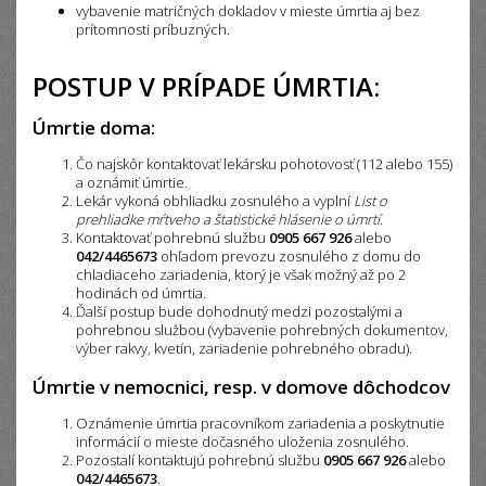
vybavenie matričných dokladov v mieste úmrtia aj bez
prítomnosti príbuzných.
POSTUP V PRÍPADE ÚMRTIA:
Úmrtie doma:
Čo najskôr kontaktovať lekársku pohotovosť (112 alebo 155)
a oznámiť úmrtie.
Lekár vykoná obhliadku zosnulého a vyplní
List o
prehliadke mŕtveho a štatistické hlásenie o úmrtí
.
Kontaktovať pohrebnú službu
0905 667 926
alebo
042/4465673
ohľadom prevozu zosnulého z domu do
chladiaceho zariadenia, ktorý je však možný až po 2
hodinách od úmrtia.
Ďalší postup bude dohodnutý medzi pozostalými a
pohrebnou službou (vybavenie pohrebných dokumentov,
výber rakvy, kvetín, zariadenie pohrebného obradu).
Úmrtie v nemocnici, resp. v domove dôchodcov
Oznámenie úmrtia pracovníkom zariadenia a poskytnutie
informácií o mieste dočasného uloženia zosnulého.
Pozostalí kontaktujú pohrebnú službu
0905 667 926
alebo
042/4465673
.