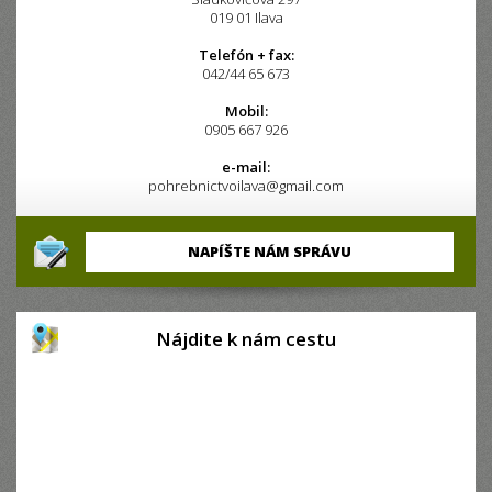
019 01 Ilava
Telefón + fax:
042/44 65 673
Mobil:
0905 667 926
e-mail:
pohrebnictvoilava@gmail.com
NAPÍŠTE NÁM SPRÁVU
Nájdite k nám cestu