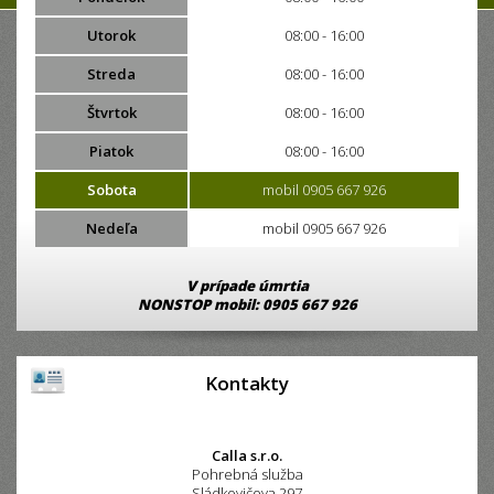
Utorok
08:00 - 16:00
Streda
08:00 - 16:00
Štvrtok
08:00 - 16:00
Piatok
08:00 - 16:00
Sobota
mobil 0905 667 926
Nedeľa
mobil 0905 667 926
V prípade úmrtia
NONSTOP mobil: 0905 667 926
Kontakty
Calla s.r.o.
Pohrebná služba
Sládkovičova 297