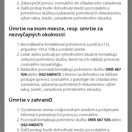
Zabezpečiť prevoz zosnulého do chladiaceho zariadenia
Ďalší postup bude dohodnutý medzi pozostalými a
pohrebnou službou (vybavenie pohrebných dokumentov,
výber rakvy, kvetín, zariadenie pohrebného obradu).
Úmrtie na inom mieste, resp. úmrtie za
nezvyčajných okolností:
Bezodkladne kontaktovať pohotovosť a políciu (112
prípadne 155 a 158) a oznámiť úmrtie.
Lekár alebo policajt po vyhodnotení situácie kontaktujú
zmluvnú pohrebnú službu, ktorá na ich náklady prevezie
zosnulého na patológiu.
Následne pozostalí kontaktujú pohrebnú službu
0905 667
926
alebo
042/4465673
, s ktorou sa dohodnú na ďalšom
postupe (prevoz zosnulého z patológie do chladiaceho
zariadenia, vybavenie pohrebných dokumentov, výber
rakvy, kvetín, zariadenie pohrebného obradu).
Úmrtie v zahraničí
Oznámenie úmrtia zodpovedným úradom a poskytnutie
informácií potrebných k prevozu zosnulého.
Pozostalí kontaktujú pohrebnú službu
0905 667 926
alebo
042/4465673
.
Ďalší postup bude dohodnutý medzi pozostalými a