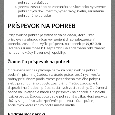
pohrebnou službou
(prevoz zosnulého zo zahraničia na Slovensko, vybavenie
pohrebných dokumentov, výber rakvy, kvetín, zariadenie
pohrebného obradu).
PRÍSPEVOK NA POHREB
Príspevok na pohreb je štátna sociálna dávka, ktorou štát
prispieva na úhradu výdavkov spojených so zabezpečením
pohrebu zosnulého. Výška príspevku na pohreb je
79,67 EUR
.
Uvedenú sumu môže k 1. septembru kalendárneho roka zmeniť
nariadenie vlády Slovenskej republiky.
Žiadosť o príspevok na pohreb
Oprávnená osoba uplatňuje nárok na príspevok na pohreb
podaním písomnej žiadosti na úrade práce, sociálnych vecí a
rodiny príslušnom podľa miesta posledného trvalého pobytu
alebo prechodného pobytu zosnulého. Tlačivo žiadosti je k
dispozícii na úradoch práce, sociálnych vecí a rodiny. Oprávnená
osoba na uplatnenie nároku na príspevok na pohreb je plnoletá
fyzická osoba. Žiadosť potvrdzuje pohrebná služba, ktorá poskytla
služby spojené so zabezpečením pohrebu a úrad práce,
sociálnych vecí a rodiny podľa miesta úmrtia.
Podmienky nároku: