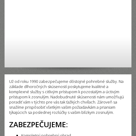
Už od roku 1990 zabezpečujeme dôstojné pohrebné služby. Na
základe dlhoročných skúseností poskytujeme kvalitné a
komplexné služby s citlivým prístupom k pozostalým a úctivým
prístupom k zosnulým. Nadobudnuté skúsenosti nám umožňujú
poradiť vám v týchto pre vás tak ťažkých chvíľach. Zároveň sa
snažíme prispôsobiť všetkým vašim požiadavkám a prianiam
týkajúcich sa poslednej rozlúčky s vašim blízkym zosnulým.
ZABEZPEČUJEME:
Kompletný pohrebný obrad,