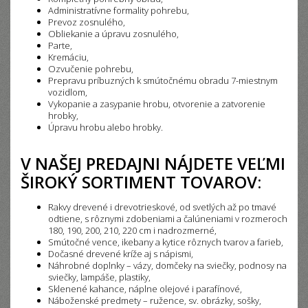
Administratívne formality pohrebu,
Prevoz zosnulého,
Obliekanie a úpravu zosnulého,
Parte,
Kremáciu,
Ozvučenie pohrebu,
Prepravu príbuzných k smútočnému obradu 7-miestnym
vozidlom,
Vykopanie a zasypanie hrobu, otvorenie a zatvorenie
hrobky,
Úpravu hrobu alebo hrobky.
V NAŠEJ PREDAJNI NÁJDETE VEĽMI
ŠIROKÝ SORTIMENT TOVAROV:
Rakvy drevené i drevotrieskové, od svetlých až po tmavé
odtiene, s rôznymi zdobeniami a čalúneniami v rozmeroch
180, 190, 200, 210, 220 cm i nadrozmerné,
Smútočné vence, ikebany a kytice rôznych tvarov a farieb,
Dočasné drevené kríže aj s nápismi,
Náhrobné doplnky – vázy, domčeky na sviečky, podnosy na
sviečky, lampáše, plastiky,
Sklenené kahance, náplne olejové i parafínové,
Náboženské predmety – ružence, sv. obrázky, sošky,