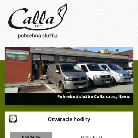
V ponuke aj náboženské predmety a náboženská
literatúra.
Otváracie hodiny
Pondelok
08:00 - 16:00